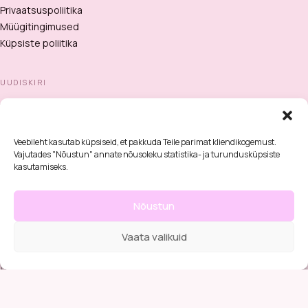
Privaatsuspoliitika
Müügitingimused
Küpsiste poliitika
UUDISKIRI
Liitu uudiskirjaga! Aeg-ajalt saadan nõuandeid juuksehoolduse
kohta, sooduskoode ja muud põnevat.
Veebileht kasutab küpsiseid, et pakkuda Teile parimat kliendikogemust.
Vajutades "Nõustun" annate nõusoleku statistika- ja turundusküpsiste
kasutamiseks.
privaatsuspoliitikaga
Olen nõus saama uudiskirju ja nõustun
.
Nõustun
Vaata valikuid
privaatsuspoliitika
Seda saiti kaitseb reCAPTCHA ning kehtivad Google'i
ja
teenusetingimused
.