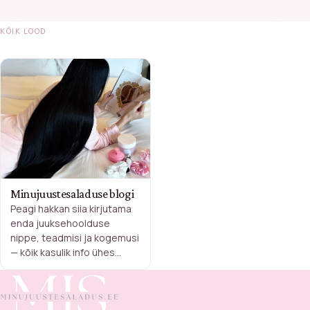
KÕIK LOOD
Minujuustesaladuse blogi
Peagi hakkan siia kirjutama
enda juuksehoolduse
nippe, teadmisi ja kogemusi
— kõik kasulik info ühes
kohas.