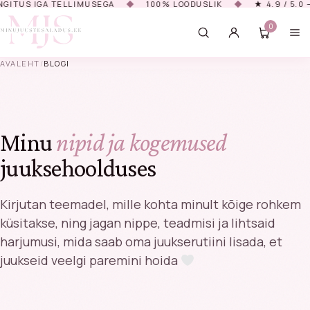
GITUS IGA TELLIMUSEGA
◆
100% LOODUSLIK
◆
★ 4.9 / 5.0 —
0
AVALEHT
/
BLOGI
HAKKA KIRJUTAMA, ET NÄHA TOOTEID…
Minu
nipid ja kogemused
juuksehoolduses
Kirjutan teemadel, mille kohta minult kõige rohkem
küsitakse, ning jagan nippe, teadmisi ja lihtsaid
harjumusi, mida saab oma juukserutiini lisada, et
juukseid veelgi paremini hoida