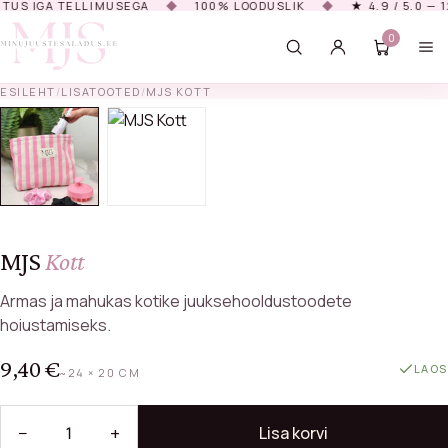
US IGA TELLIMUSEGA
◆
100% LOODUSLIK
◆
★ 4.9 / 5.0 — 12
0
ESILEHT
/
LISATOOTED
/
MJS KOTT
HAKKA KIRJUTAMA, ET NÄHA TOOTEID…
MJS
Kott
Armas ja mahukas kotike juuksehooldustoodete
hoiustamiseks.
9,40
€
LAOS
~24 × 20 CM
−
+
Lisa korvi