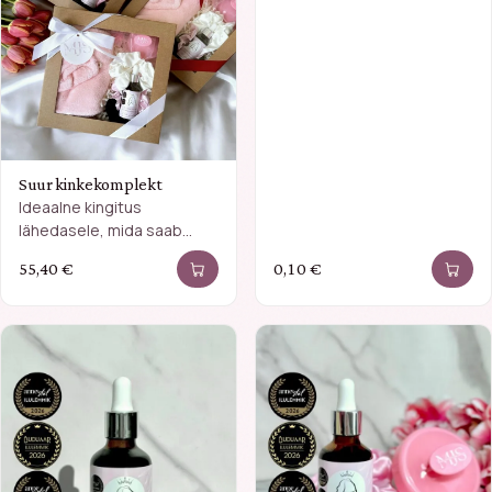
Suur kinkekomplekt
Ideaalne kingitus
lähedasele, mida saab
teha ka personaalsemaks.
55,40
€
0,10
€