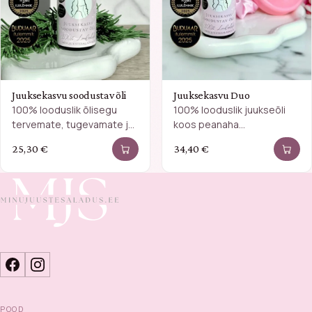
Juuksekasvu soodustav õli
Juuksekasvu Duo
100% looduslik õlisegu
100% looduslik juukseõli
tervemate, tugevamate ja
koos peanaha
pikemate juuste heaks.
masseerijaga. Koos
25,30
€
34,40
€
ergutavad need vereringet
ning toetavad tervemate,
tugevamate…
POOD