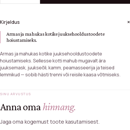
Kirjeldus
Armas ja mahukas kotike juuksehooldustoodete
hoiustamiseks.
Armas ja mahukas kotike juuksehooldustoodete
hoiustamiseks. Sellesse kotti mahub mugavalt ära
juuksemask, juukseõli, kamm, peamasseerija ja teised
lemmikud — sobib hästi trenni või reisile kaasa võtmiseks.
SINU ARVUSTUS
Anna oma
hinnang.
Jaga oma kogemust toote kasutamisest.