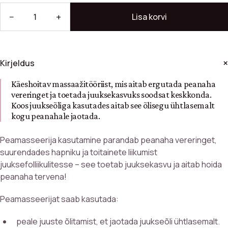
−
+
Lisa korvi
Kirjeldus
Käeshoitav massaažitööriist, mis aitab ergutada peanaha
vereringet ja toetada juuksekasvuks soodsat keskkonda.
Koos juukseõliga kasutades aitab see õlisegu ühtlasemalt
kogu peanahale jaotada.
Peamasseerija kasutamine parandab peanaha vereringet,
suurendades hapniku ja toitainete liikumist
juuksefolliikulitesse – see toetab juuksekasvu ja aitab hoida
peanaha tervena!
Peamasseerijat saab kasutada:
peale juuste õlitamist, et jaotada juukseõli ühtlasemalt.