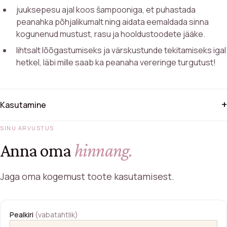
juuksepesu ajal koos šampooniga, et puhastada
peanahka põhjalikumalt ning aidata eemaldada sinna
kogunenud mustust, rasu ja hooldustoodete jääke.
lihtsalt lõõgastumiseks ja värskustunde tekitamiseks igal
hetkel, läbi mille saab ka peanaha vereringe turgutust!
+
Kasutamine
SINU ARVUSTUS
Anna oma
hinnang.
Jaga oma kogemust toote kasutamisest.
Pealkiri
(vabatahtlik)