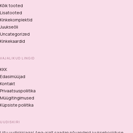
Kõik tooted
Lisatooted
Kinkekomplektid
Juukseõli
Uncategorized
Kinkekaardid
VAJALIKUD LINGID
KKK
Edasimüüjad
Kontakt
Privaatsuspoliitika
Müügitingimused
Küpsiste poliitika
UUDISKIRI
Liitu uudiskirjaga! Aeg-ajalt saadan nõuandeid juuksehoolduse