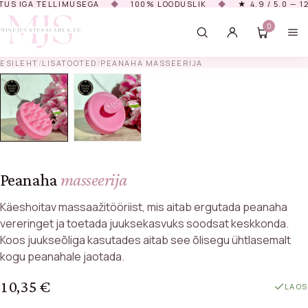
GA TELLIMUSEGA
◆
100% LOODUSLIK
◆
★ 4.9 / 5.0 — 12 000
0
ESILEHT
/
LISATOOTED
/
PEANAHA MASSEERIJA
HAKKA KIRJUTAMA, ET NÄHA TOOTEID…
Peanaha
masseerija
Käeshoitav massaažitööriist, mis aitab ergutada peanaha
vereringet ja toetada juuksekasvuks soodsat keskkonda.
Koos juukseõliga kasutades aitab see õlisegu ühtlasemalt
kogu peanahale jaotada.
10,35
€
LAOS