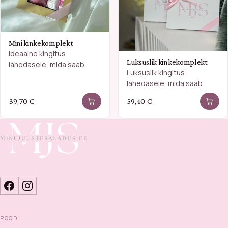
Mini kinkekomplekt
Ideaalne kingitus
Luksuslik kinkekomplekt
lähedasele, mida saab
Luksuslik kingitus
teha ka personaalsemaks.
lähedasele, mida saab
teha ka personaalsemaks.
39,70
€
59,40
€
POOD