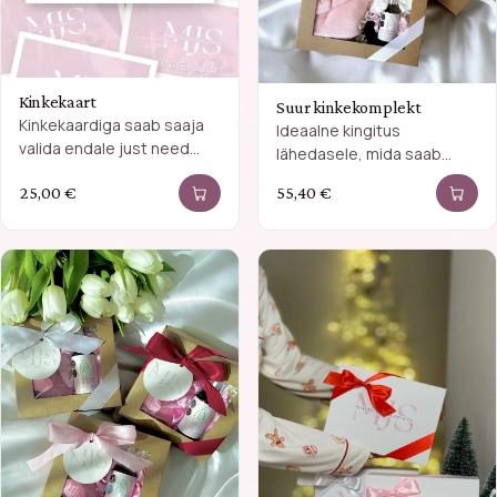
Kinkekaart
Suur kinkekomplekt
Kinkekaardiga saab saaja
Ideaalne kingitus
valida endale just need
lähedasele, mida saab
juuksehooldustooted, mis
teha ka personaalsemaks.
25,00
€
55,40
€
talle kõige rohkem
meeldivad.